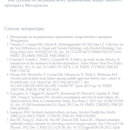
* Инструкция по медицинскому применению лекарственного
препарата Метадоксил
Список литературы
Инструкция по медицинскому применению лекарственного препарата
Метадоксил.
Vatsalya V, Liaquat HB, Ghosh K, Mokshagundam SP, McClain CJ. A Review on
the Sex Differences in Organ and System Pathology with Alcohol Drinking. Curr
Drug Abuse Rev. 2016;9(2):87-92. doi: 10.2174/1874473710666170125151410.
PMID: 28124600; PMCID: PMC5894513.
Guerrini I, Gentili C, Nelli G, Guazzelli M. A follow up study on the efficacy of
metadoxine in the treatment of alcohol dependence. Subst Abuse Treat Prev Policy.
2006 Dec 18;1:35. doi: 10.1186/1747-597X-1-35. PMID: 17176456; PMCID:
PMC1764726.
Dorans KS, Mostofsky E, Levitan EB, Håkansson N, Wolk A, Mittleman MA.
Alcohol and incident heart failure among middle-aged and elderly men: cohort of
Swedish men. Circ Heart Fail. 2015 May;8(3):422-7. doi:
10.1161/CIRCHEARTFAILURE.114.001787. Epub 2015 Apr 14. PMID:
25872788; PMCID: PMC4511919.
Gonçalves A, Claggett B, Jhund PS, Rosamond W, Deswal A, Aguilar D, Shah
AM, Cheng S, Solomon SD. Alcohol consumption and risk of heart failure: the
Atherosclerosis Risk in Communities Study. Eur Heart J. 2015 Apr 14;36(15):939-
45. doi: 10.1093/eurheartj/ehu514. Epub 2015 Jan 19. PMID: 25602025; PMCID:
PMC4481602.
Sampson HW. Alcohol's harmful effects on bone. Alcohol Health Res World.
1998;22(3):190-4. PMID: 15706795; PMCID: PMC6761900.
Bao HF, Song JZ, Duke BJ, Ma HP, Denson DD, Eaton DC. Ethanol stimulates
epithelial sodium channels by elevating reactive oxygen species. Am J Physiol Cell
Physiol. 2012 Dec 1;303(11):C1129-38. doi: 10.1152/ajpcell.00139.2012. Epub