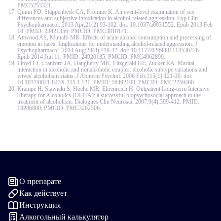
PMC5253321.
Quinn PD, Stappenbeck CA, Fromme K. An event-level examination of sex
differences and subjective intoxication in alcohol-related aggression. Exp Clin
Psychopharmacol. 2013 Apr;21(2):93-102. doi: 10.1037/a0031552. Epub 2013 Feb
18. PMID: 23421356; PMCID: PMC3810171.
Attwood AS, Munafò MR. Effects of acute alcohol consumption and processing of
emotion in faces: Implications for understanding alcohol-related aggression. J
Psychopharmacol. 2014 Aug;28(8):719-32. doi: 10.1177/0269881114536476.
Epub 2014 Jun 11. PMID: 24920135; PMCID: PMC4962899.
Floyd FJ, Cranford JA, Daugherty MK, Fitzgerald HE, Zucker RA. Marital
interaction in alcoholic and nonalcoholic couples: alcoholic subtype variations and
wives' alcoholism status. J Abnorm Psychol. 2006 Feb;115(1):121-30. doi:
10.1037/0021-843X.115.1.121. PMID: 16492103; PMCID: PMC2259460.
Krampe H, Stawicki S, Hoehe MR, Ehrenreich H. Outpatient Long-term Intensive
Therapy for Alcoholics (OLITA): a successful biopsychosocial approach to the
treatment of alcoholism. Dialogues Clin Neurosci. 2007;9(4):399-412. PMID:
18286800; PMCID: PMC3202506.
О препарате
Как действует
Инструкция
Алкогольный калькулятор