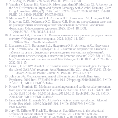
2012 Aug 15. PMID: 22895258; PMCID: PMC3530770.
Vatsalya V, Liaquat HB, Ghosh K, Mokshagundam SP, McClain CJ. A Review on
the Sex Differences in Organ and System Pathology with Alcohol Drinking. Curr
Drug Abuse Rev. 2016;9(2):87-92. doi: 10.2174/1874473710666170125151410.
PMID: 28124600; PMCID: PMC5894513.
Мурашко М.А., Салагай О.О., Антонов Н.С., Сахарова Г.М., Стадник Н.М.,
Никитина С.Ю., Кобякова О.С., Шпорт С.В. Влияние употребления алкоголя
на риски развития неинфекционных заболеваний населения Российской
Федерации. Общественное здоровье. 2025; 1(5):4–18, DOI:
10.21045/2782‑1676‑2025‑5‑1‑4-18
Аполихин О.И, Красняк С.С. Влияние алкоголя на мужскую репродуктивную
систему. // Общественное здоровье. 2021, 1(2):7–11. DOI:
10.21045/2782‑1676‑2021‑1‑2‑62-69.
Цыганкова Д.П., Баздырев Е.Д., Нахратова О.В., Агиенко А.С., Индукаева
Е.В., Артамонова Г.В., Барбараш О.Л. Сочетанное потребление алкоголя и
табака и их связь с факторами риска сердечно-сосудистых заболеваний.
Социальные аспекты здоровья населения [сетевое издание] 2022; 68(1): URL:
http://vestnik.mednet.ru/content/view/1349/30/lang,ru/ DOI: 10.21045/2071-5021-
2022-68-1-15
Liang J, Olsen RW. Alcohol use disorders and current pharmacological therapies:
the role of GABA(A) receptors. Acta Pharmacol Sin. 2014 Aug;35(8):981-93. doi:
10.1038/aps.2014.50. PMID: 25066321; PMCID: PMC4125717.
Johnson BA. Medication treatment of different types of alcoholism. Am J
Psychiatry. 2010 Jun;167(6):630-9. doi: 10.1176/appi.ajp.2010.08101500. PMID:
20516163; PMCID: PMC2939449.
Krenz M, Korthuis RJ. Moderate ethanol ingestion and cardiovascular protection:
from epidemiologic associations to cellular mechanisms. J Mol Cell Cardiol. 2012
Jan;52(1):93-104. doi: 10.1016/j.yjmcc.2011.10.011. Epub 2011 Oct 23. PMID:
22041278; PMCID: PMC3246046.
Emanuele MA, Emanuele NV. Alcohol's effects on male reproduction. Alcohol
Health Res World. 1998;22(3):195-201. PMID: 15706796; PMCID:
PMC6761906.
Jury NJ, DiBerto JF, Kash TL, Holmes A. Sex differences in the behavioral
sequelae of chronic ethanol exposure. Alcohol. 2017 Feb;58:53-60. doi:
10.1016/j.alcohol.2016.07.007. Epub 2016 Aug 18. PMID: 27624846; PMCID: