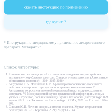
скачать инструкцию по применению
где купить?
* Инструкция по медицинскому применению лекарственного
препарата Метадоксил
Список литературы:
Клинические рекомендации – Психические и поведенческие расстройства,
вызванные употреблением алкоголя. Синдром отмены алкоголя (Алкогольное
абстинентное состояние) – 2024-2025-2026г.
Ашурбаева Г. А., Филиппова Е. В. Хронофармакологические особенности
действия психотропных препаратов при хроническом алкоголизме //
Актуальные вопросы современной медицинской науки и здравоохранения:
материалы VI Международной научно-практической конференции молодых
учёных и студентов, посвящённой году науки и технологий (Екатеринбург, 8–9
апреля 2021 г.): в 3-х томах. — Екатеринбург: УГМУ, 2021. — Т. 2. — С. 904–
909.
Сиволап Ю.П. Лечение синдрома отмены алкоголя. Журнал неврологии и
психиатрии им. С.С. Корсакова. 2021;121(6):139‑144.