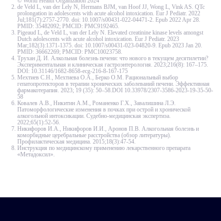
© World Health Organization 2024
de Veld L, van der Lely N, Hermans BJM, van Hoof JJ, Wong L, Vink AS. QTc
prolongation in adolescents with acute alcohol intoxication. Eur J Pediatr. 2022
Jul;181(7):2757-2770. doi: 10.1007/s00431-022-04471-2. Epub 2022 Apr 28.
PMID: 35482092; PMCID: PMC9192465.
Pigeaud L, de Veld L, van der Lely N. Elevated creatinine kinase levels amongst
Dutch adolescents with acute alcohol intoxication. Eur J Pediatr. 2023
Mar;182(3):1371-1375. doi: 10.1007/s00431-023-04820-9. Epub 2023 Jan 20.
PMID: 36662269; PMCID: PMC10023758.
Трухан Д. И. Алкольная болезнь печени: что нового в текущем десятилетии?
Экспериментальная и клиническая гастроэнтерология. 2023;216(8): 167–175.
DOI: 10.31146/1682-8658-ecg-216-8-167-175
Мехтиев С.Н., Мехтиева О.А., Берко О.М. Рациональный выбор
гепатопротекторов в терапии хронических заболеваний печени. Эффективная
фармакотерапия. 2023; 19 (35): 50–58.DOI 10.33978/2307-3586-2023-19-35-50-
58
Ковалев А.В., Никитин А.М., Романенко Г.Х., Завалишина Л.Э.
Патоморфологические изменения в почках при острой и хронической
алкогольной интоксикации. Судебно-медицинская экспертиза.
2022;65(1):52‑56.
Никифоров И.А., Никифоров И.И., Аронов П.В. Алкогольная болезнь и
коморбидные церебральные расстройства (обзор литературы).
Профилактическая медицина. 2015;18(3):47‑54.
Инструкция по медицинскому применению лекарственного препарата
«Метадоксил».