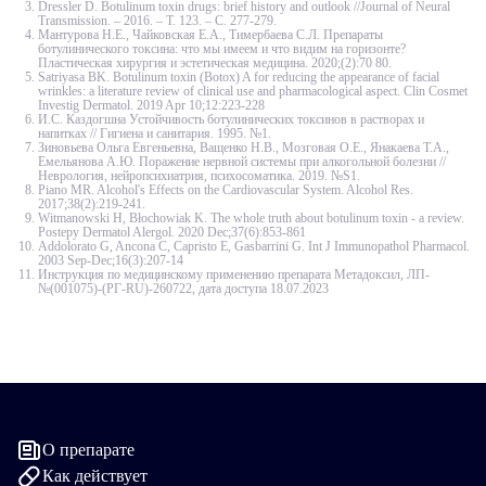
Dressler D. Botulinum toxin drugs: brief history and outlook //Journal of Neural
Transmission. – 2016. – Т. 123. – С. 277-279.
Мантурова Н.Е., Чайковская Е.А., Тимербаева С.Л. Препараты
ботулинического токсина: что мы имеем и что видим на горизонте?
Пластическая хирургия и эстетическая медицина. 2020;(2):70 80.
Satriyasa BK. Botulinum toxin (Botox) A for reducing the appearance of facial
wrinkles: a literature review of clinical use and pharmacological aspect. Clin Cosmet
Investig Dermatol. 2019 Apr 10;12:223-228
И.С. Каздогшна Устойчивость ботулинических токсинов в растворах и
напитках // Гигиена и санитария. 1995. №1.
Зиновьева Ольга Евгеньевна, Ващенко Н.В., Мозговая О.Е., Янакаева Т.А.,
Емельянова А.Ю. Поражение нервной системы при алкогольной болезни //
Неврология, нейропсихиатрия, психосоматика. 2019. №S1.
Piano MR. Alcohol's Effects on the Cardiovascular System. Alcohol Res.
2017;38(2):219-241.
Witmanowski H, Błochowiak K. The whole truth about botulinum toxin - a review.
Postepy Dermatol Alergol. 2020 Dec;37(6):853-861
Addolorato G, Ancona C, Capristo E, Gasbarrini G. Int J Immunopathol Pharmacol.
2003 Sep-Dec;16(3):207-14
Инструкция по медицинскому применению препарата Метадоксил, ЛП-
№(001075)-(РГ-RU)-260722, дата доступа 18.07.2023
О препарате
Как действует