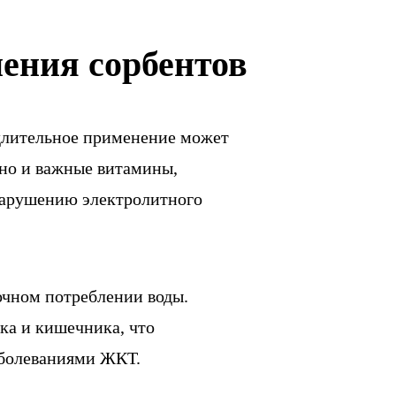
нения сорбентов
 длительное применение может
 но и важные витамины,
 нарушению электролитного
очном потреблении воды.
ка и кишечника, что
аболеваниями ЖКТ.