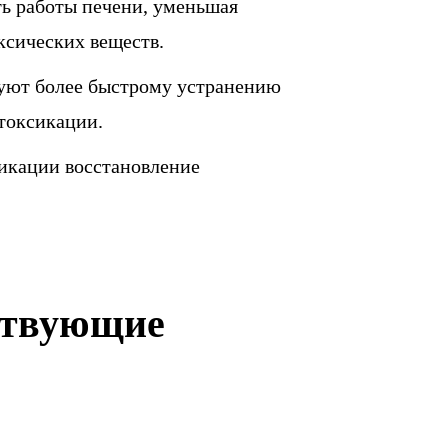
ть работы печени, уменьшая
оксических веществ.
уют более быстрому устранению
токсикации.
икации восстановление
ствующие