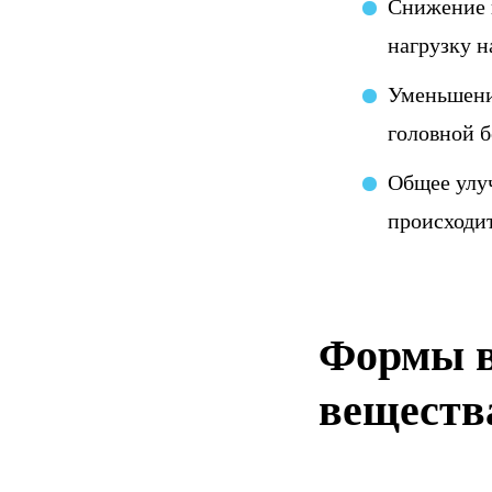
Снижение н
нагрузку н
Уменьшени
головной б
Общее улу
происходит
Формы в
веществ