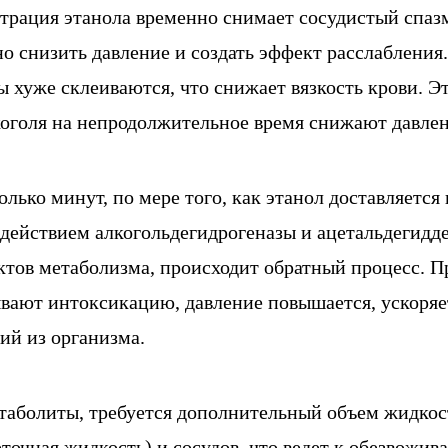
трация этанола временно снимает сосудистый спазм
о снизить давление и создать эффект расслабления
ы хуже склеиваются, что снижает вязкость крови. 
коголя на непродолжительное время снижают давлен
олько минут, по мере того, как этанол доставляется 
 действием алкогольдегидрогеназы и ацетальдегид
ктов метаболизма, происходит обратный процесс. 
вают интоксикацию, давление повышается, ускоряет
ий из организма.
таболиты, требуется дополнительный объем жидкос
точная жидкость) и сосудов, что ведет к обезвожи