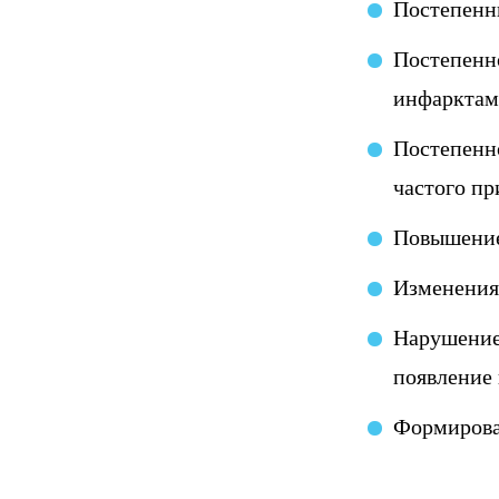
Постепенны
Постепенно
инфарктам
Постепенн
частого пр
Повышение
Изменения
Нарушение
появление 
Формирован