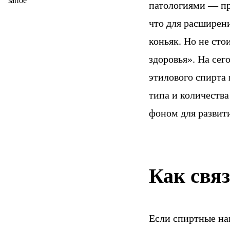
запое
патологиями — пр
что для расширен
коньяк. Но не сто
здоровья». На се
этилового спирта 
типа и количеств
фоном для развит
Как свя
Если спиртные на