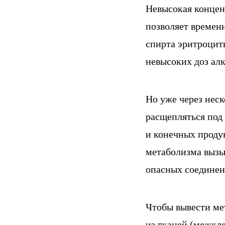
Невысокая концен
позволяет временн
спирта эритроцит
невысоких доз ал
Но уже через неск
расщепляться под
и конечных проду
метаболизма вызы
опасных соединен
Чтобы вывести ме
из тканей (межкле