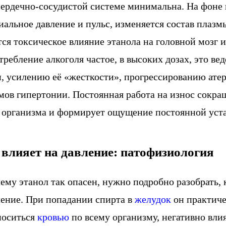
 сердечно-сосудистой системе минимальна. На фоне
альное давление и пульс, изменяется состав плазм
тся токсическое влияние этанола на головной мозг
требление алкоголя частое, в высоких дозах, это в
, усилению её «жесткости», прогрессированию атер
ов гипертонии. Постоянная работа на износ сокра
 организма и формирует ощущение постоянной уста
 влияет на давление: патофизиология
ему этанол так опасен, нужно подробно разобрать, 
ление. При попадании спирта в
желудок
он практиче
носиться
кровью
по всему организму, негативно влия