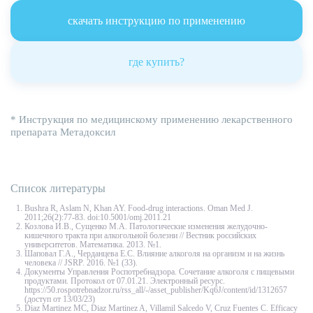
скачать инструкцию по применению
где купить?
* Инструкция по медицинскому применению лекарственного
препарата Метадоксил
Список литературы
Bushra R, Aslam N, Khan AY. Food-drug interactions. Oman Med J.
2011;26(2):77-83. doi:10.5001/omj.2011.21
Козлова И.В., Сущенко М.А. Патологические изменения желудочно-
кишечного тракта при алкогольной болезни // Вестник российских
университетов. Математика. 2013. №1.
Шаповал Г.А., Черданцева Е.С. Влияние алкоголя на организм и на жизнь
человека // JSRP. 2016. №1 (33).
Документы Управления Роспотребнадзора. Сочетание алкоголя с пищевыми
продуктами. Протокол от 07.01.21. Электронный ресурс.
https://50.rospotrebnadzor.ru/rss_all/-/asset_publisher/Kq6J/content/id/1312657
(доступ от 13/03/23)
Diaz Martinez MC, Diaz Martinez A, Villamil Salcedo V, Cruz Fuentes C. Efficacy