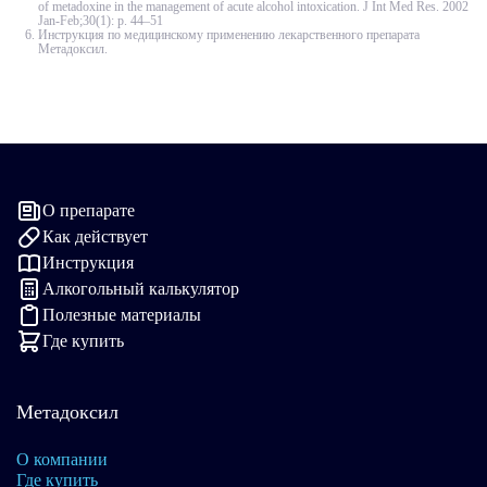
of metadoxine in the management of acute alcohol intoxication. J Int Med Res. 2002
Jan-Feb;30(1): p. 44–51
Инструкция по медицинскому применению лекарственного препарата
Метадоксил.
О препарате
Как действует
Инструкция
Алкогольный калькулятор
Полезные материалы
Где купить
Метадоксил
О компании
Где купить